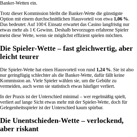
Banker-Wetten ein.
Trotz dieser Kommission bleibt die Banker-Wette die günstigste
Option mit einem durchschnittlichen Hausvorteil von etwa
1,06 %
.
Das bedeutet: Auf 100 € Einsatz erwartet das Casino langfristig nur
etwas mehr als 1 € Gewinn. Deshalb bevorzugen erfahrene Spieler
meist diese Wette, wenn sie möglichst effizient spielen möchten.
Die Spieler-Wette – fast gleichwertig, aber
leicht teurer
Die Spieler-Wette hat einen Hausvorteil von rund
1,24 %
. Sie ist also
nur geringfügig schlechter als die Banker-Wette, dafür fällt keine
Kommission an. Viele Spieler wählen sie, um die Gebühr zu
vermeiden, auch wenn sie statistisch etwas häufiger verliert.
In der Praxis ist der Unterschied minimal – wer regelmäßig spielt,
verliert auf lange Sicht etwas mehr mit der Spieler-Wette, doch für
Gelegenheitsspieler ist der Unterschied kaum spürbar.
Die Unentschieden-Wette – verlockend,
aber riskant