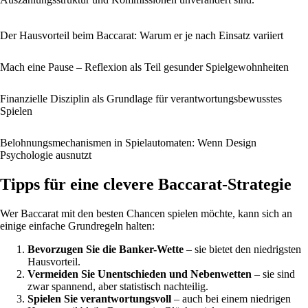
Der Hausvorteil beim Baccarat: Warum er je nach Einsatz variiert
Mach eine Pause – Reflexion als Teil gesunder Spielgewohnheiten
Finanzielle Disziplin als Grundlage für verantwortungsbewusstes
Spielen
Belohnungsmechanismen in Spielautomaten: Wenn Design
Psychologie ausnutzt
Tipps für eine clevere Baccarat-Strategie
Wer Baccarat mit den besten Chancen spielen möchte, kann sich an
einige einfache Grundregeln halten:
Bevorzugen Sie die Banker-Wette
– sie bietet den niedrigsten
Hausvorteil.
Vermeiden Sie Unentschieden und Nebenwetten
– sie sind
zwar spannend, aber statistisch nachteilig.
Spielen Sie verantwortungsvoll
– auch bei einem niedrigen