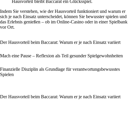
Hausvorteil bleibt Baccarat ein Glücksspiel.
Indem Sie verstehen, wie der Hausvorteil funktioniert und warum er
sich je nach Einsatz unterscheidet, können Sie bewusster spielen und
das Erlebnis genießen – ob im Online-Casino oder in einer Spielbank
vor Ort.
Der Hausvorteil beim Baccarat: Warum er je nach Einsatz variiert
Mach eine Pause – Reflexion als Teil gesunder Spielgewohnheiten
Finanzielle Disziplin als Grundlage für verantwortungsbewusstes
Spielen
Der Hausvorteil beim Baccarat: Warum er je nach Einsatz variiert