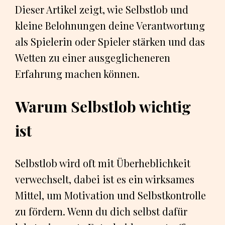
Dieser Artikel zeigt, wie Selbstlob und
kleine Belohnungen deine Verantwortung
als Spielerin oder Spieler stärken und das
Wetten zu einer ausgeglicheneren
Erfahrung machen können.
Warum Selbstlob wichtig
ist
Selbstlob wird oft mit Überheblichkeit
verwechselt, dabei ist es ein wirksames
Mittel, um Motivation und Selbstkontrolle
zu fördern. Wenn du dich selbst dafür