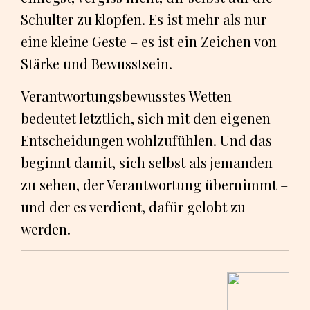
Schulter zu klopfen. Es ist mehr als nur
eine kleine Geste – es ist ein Zeichen von
Stärke und Bewusstsein.
Verantwortungsbewusstes Wetten
bedeutet letztlich, sich mit den eigenen
Entscheidungen wohlzufühlen. Und das
beginnt damit, sich selbst als jemanden
zu sehen, der Verantwortung übernimmt –
und der es verdient, dafür gelobt zu
werden.