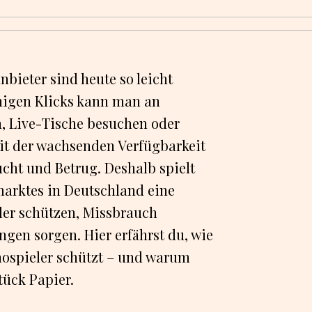
bieter sind heute so leicht
enigen Klicks kann man an
n, Live-Tische besuchen oder
it der wachsenden Verfügbarkeit
ucht und Betrug. Deshalb spielt
marktes in Deutschland eine
eler schützen, Missbrauch
gen sorgen. Hier erfährst du, wie
ospieler schützt – und warum
tück Papier.