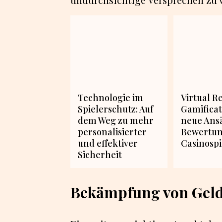
Technologie im
Virtual R
Spielerschutz: Auf
Gamificat
dem Weg zu mehr
neue Ansä
personalisierter
Bewertun
und effektiver
Casinosp
Sicherheit
Bekämpfung von Geld