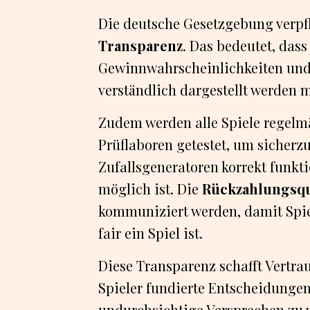
Die deutsche Gesetzgebung verpfl
Transparenz
. Das bedeutet, dass
Gewinnwahrscheinlichkeiten un
verständlich dargestellt werden 
Zudem werden alle Spiele regel
Prüflaboren getestet, um sicherzu
Zufallsgeneratoren korrekt funkt
möglich ist. Die
Rückzahlungsqu
kommuniziert werden, damit Spie
fair ein Spiel ist.
Diese Transparenz schafft Vertrau
Spieler fundierte Entscheidungen 
undurchsichtige Versprechen zu v