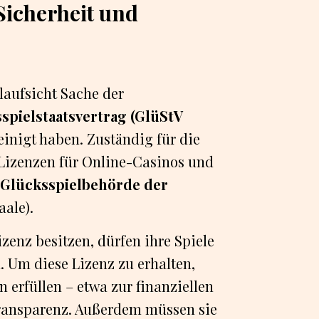
Sicherheit und
laufsicht Sache der
spielstaatsvertrag (GlüStV
nigt haben. Zuständig für die
Lizenzen für Online-Casinos und
Glücksspielbehörde der
aale).
izenz besitzen, dürfen ihre Spiele
. Um diese Lizenz zu erhalten,
 erfüllen – etwa zur finanziellen
Transparenz. Außerdem müssen sie