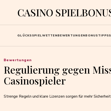
CASINO SPIELBONU
GLÜCKSSPIEL
WETTEN
BEWERTUNGEN
BONUS
TIPPS
Bewertungen
Regulierung gegen Miss
Casinospieler
Strenge Regeln und klare Lizenzen sorgen für mehr Sicherheit