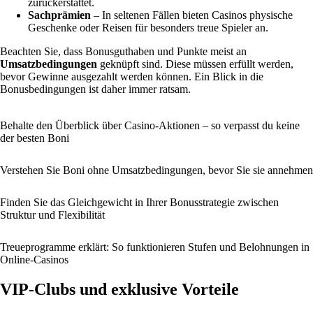
zurückerstattet.
Sachprämien
– In seltenen Fällen bieten Casinos physische
Geschenke oder Reisen für besonders treue Spieler an.
Beachten Sie, dass Bonusguthaben und Punkte meist an
Umsatzbedingungen
geknüpft sind. Diese müssen erfüllt werden,
bevor Gewinne ausgezahlt werden können. Ein Blick in die
Bonusbedingungen ist daher immer ratsam.
Behalte den Überblick über Casino-Aktionen – so verpasst du keine
der besten Boni
Verstehen Sie Boni ohne Umsatzbedingungen, bevor Sie sie annehmen
Finden Sie das Gleichgewicht in Ihrer Bonusstrategie zwischen
Struktur und Flexibilität
Treueprogramme erklärt: So funktionieren Stufen und Belohnungen in
Online-Casinos
VIP-Clubs und exklusive Vorteile